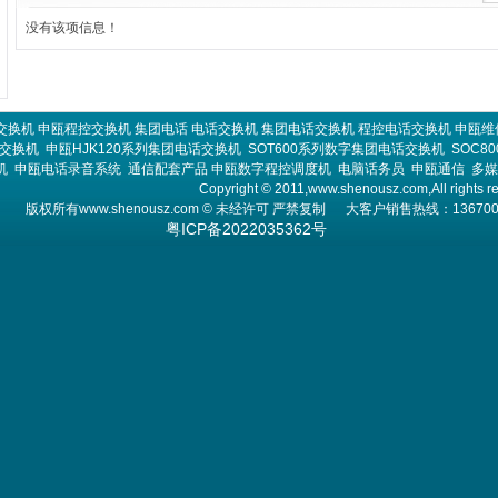
没有该项信息！
交换机
申瓯程控交换机
集团电话
电话交换机
集团电话交换机
程控电话交换机
申瓯维
话交换机
申瓯HJK120系列集团电话交换机
SOT600系列数字集团电话交换机
SOC8
机
申瓯电话录音系统
通信配套产品
申瓯数字程控调度机
电脑话务员
申瓯通信
多媒
Copyright © 2011,www.shenousz.com,All rights r
版权所有
www.shenousz.com
© 未经许可 严禁复制 大客户销售热线：13670013
粤ICP备2022035362号