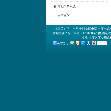
考勤门禁系统
安防监控
本站关键字：
申瓯
申瓯集团电话
申瓯电话
本站主要产品：
申瓯SOC3100系列集团电
换机
申瓯数字专用话
分享到：