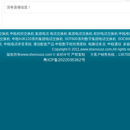
没有该项信息！
交换机
申瓯程控交换机
集团电话
电话交换机
集团电话交换机
程控电话交换机
申瓯维
话交换机
申瓯HJK120系列集团电话交换机
SOT600系列数字集团电话交换机
SOC8
机
申瓯电话录音系统
通信配套产品
申瓯数字程控调度机
电脑话务员
申瓯通信
多媒
Copyright © 2011,www.shenousz.com,All rights r
版权所有
www.shenousz.com
© 未经许可 严禁复制 大客户销售热线：13670013
粤ICP备2022035362号