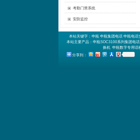
考勤门禁系统
安防监控
本站关键字：
申瓯
申瓯集团电话
申瓯电话
本站主要产品：
申瓯SOC3100系列集团电
换机
申瓯数字专用话
分享到：