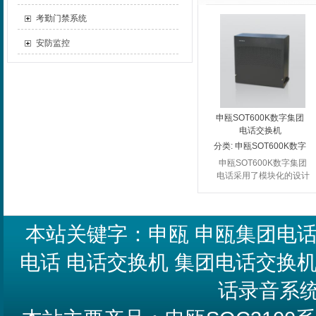
考勤门禁系统
安防监控
申瓯SOT600K数字集团
电话交换机
分类:
申瓯SOT600K数字
集团电话
申瓯SOT600K数字集团
电话采用了模块化的设计
结构，同时也采用了无阻
塞数字式交换网络。它具
备了70多种强大的宾馆
管理和商务办公功能，可
本站关键字：
申瓯
申瓯集团电
以为IP...
电话
电话交换机
集团电话交换
话录音系