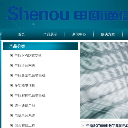
首页
产品展示
新闻中心
解决方案
产品分类
申瓯IPPBX软交换
申瓯语音网关
申瓯集团电话交换机
多功能电话机
申瓯程控电话交换机
统一通信产品
电话录音系统
综合布线工程
申瓯SOT600K数字集团电