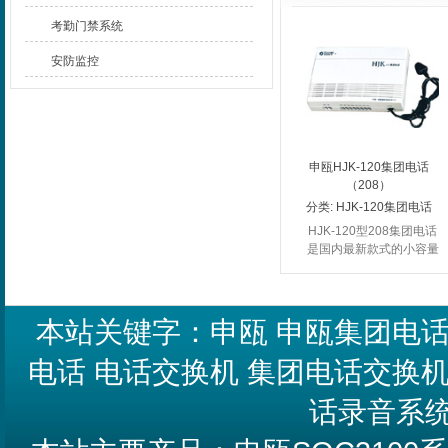
考勤门禁系统
安防监控
申瓯HJK-120集团电话
（208）
分类:
HJK-120集团电话
（208）
HJK-120型208集团电话
是国内最新款式的小容量
集团电话，它采用四绳路
交换网络，实现无阻塞通
话，非常适合于写字楼与
家庭等场所。
本站关键字：
申瓯
申瓯集团电
电话
电话交换机
集团电话交换
话录音系