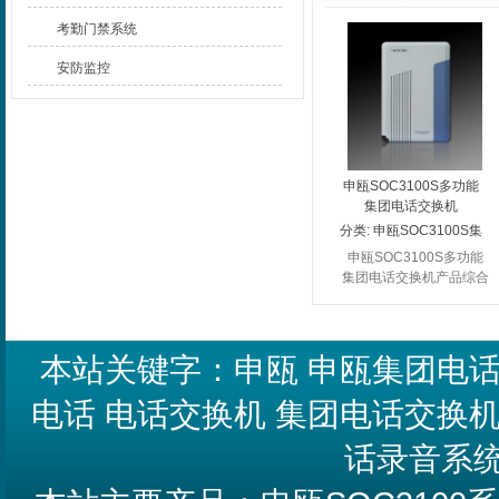
考勤门禁系统
安防监控
申瓯SOC3100S多功能
集团电话交换机
分类:
申瓯SOC3100S集
团电话
申瓯SOC3100S多功能
集团电话交换机产品综合
了国内外众多集团电话的
优点，同时又融入了全新
的设计理念，使本系统在
集团电话领域里成为新的
本站关键字：
申瓯
申瓯集团电
领跑者和...
电话
电话交换机
集团电话交换
话录音系