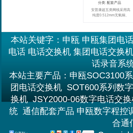
分类:
配套产品
安普康超五类网线采用高
纯度0.512mm无氧铜、
进口串列机、全新PVC及
PE材质外皮加工而成，
希望不要拿去同其他品牌
比价格，安普康只能告诉
本站关键字：
申瓯
申瓯集团电
您的是...
电话
电话交换机
集团电话交换
话录音系
本站主要产品：
申瓯SOC310
团电话交换机
SOT600系列
换机
JSY2000-06数字电话交
统
通信配套产品
申瓯数字程控
合通